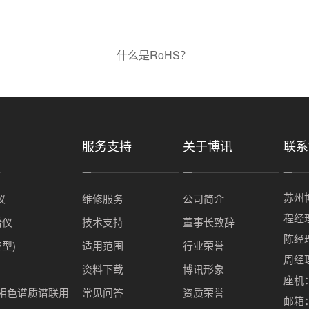
什么是RoHS？
服务支持
关于博讯
联系
苏州
仪
维修服务
公司简介
程经理
谱仪
技术支持
董事长致辞
陈经理
空型)
适用范围
行业荣誉
周经理
资料下载
博讯形象
座机：0
解气相色谱质谱联用
常见问答
资质荣誉
邮箱：