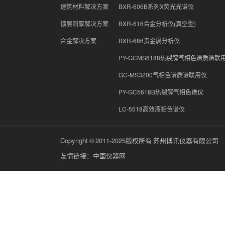
建筑材料解决方案
BXR-606B系列X荧光光谱仪
镀层测厚解决方案
BXR-616合金分析仪(真空型)
合金解决方案
BXR-686贵金属分析仪
PY-GCMS6188热裂解气相色谱质谱联
GC-MS3200气相色谱质谱联用仪
PY-GC5618B热裂解气相色谱仪
LC-5518高效液相色谱仪
Copyright © 2011-2025版权所有 苏州博讯仪器有限公司
友情链接：
中国仪器网